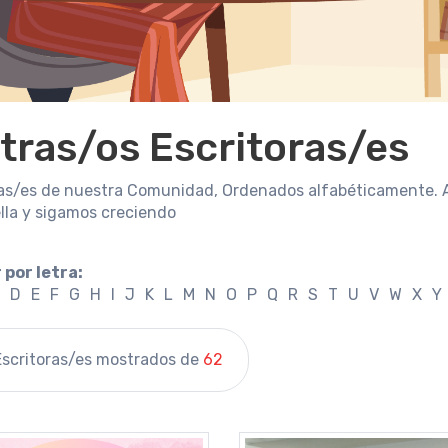
tras/os Escritoras/es
ras/es de nuestra Comunidad, Ordenados alfabéticamente. 
ella y sigamos creciendo
 por letra:
D
E
F
G
H
I
J
K
L
M
N
O
P
Q
R
S
T
U
V
W
X
Y
scritoras/es mostrados de
62