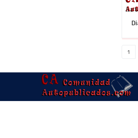
Di
1
La comunidad de ayuda a todos los
integrantes del sector AutoPublicado