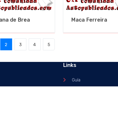
ana de Brea
Maca Ferreira
2
3
4
5
Links
Guía
Libros
Escritores
Cursos