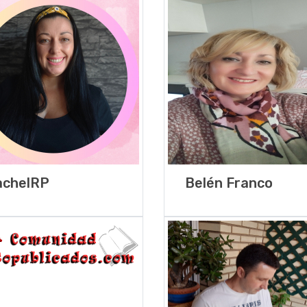
achelRP
Belén Franco