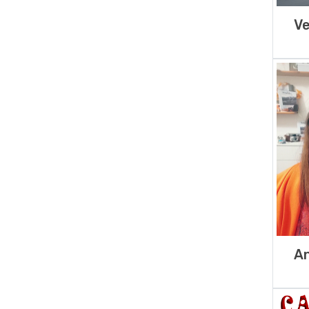
Ve
An