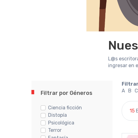
Nues
L@s escrito
ingresar en 
Filtrar
A
B
C
Filtrar por Géneros
Ciencia ficción
15
E
Distopía
Psicológica
Terror
Fantasía