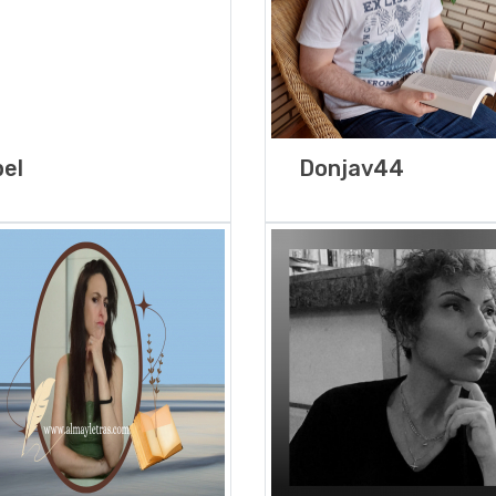
el
Donjav44