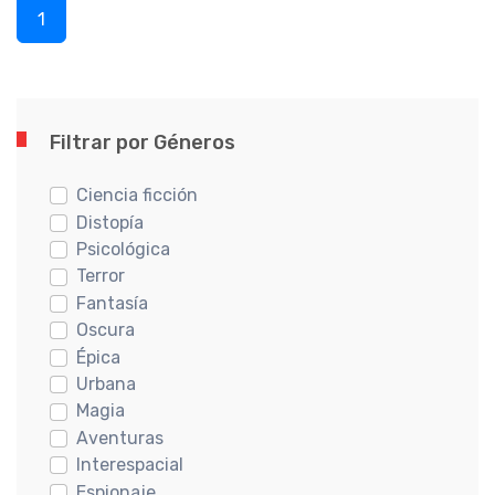
1
Filtrar por Géneros
Ciencia ficción
Distopía
Psicológica
Terror
Fantasía
Oscura
Épica
Urbana
Magia
Aventuras
Interespacial
Espionaje