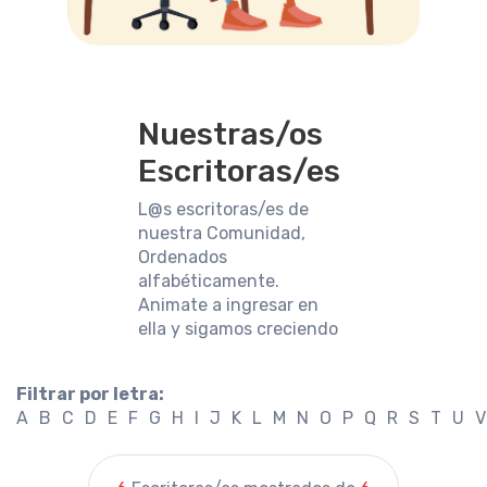
Nuestras/os
Escritoras/es
L@s escritoras/es de
nuestra Comunidad,
Ordenados
alfabéticamente.
Animate a ingresar en
ella y sigamos creciendo
Filtrar por letra:
A
B
C
D
E
F
G
H
I
J
K
L
M
N
O
P
Q
R
S
T
U
V