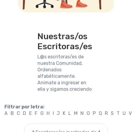
Nuestras/os
Escritoras/es
L@s escritoras/es de
nuestra Comunidad,
Ordenados
alfabéticamente.
Animate a ingresar en
ella y sigamos creciendo
Filtrar por letra:
A
B
C
D
E
F
G
H
I
J
K
L
M
N
O
P
Q
R
S
T
U
V