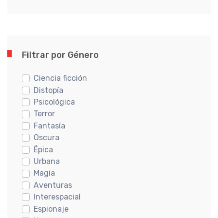
Filtrar por Género
Ciencia ficción
Distopía
Psicológica
Terror
Fantasía
Oscura
Épica
Urbana
Magia
Aventuras
Interespacial
Espionaje