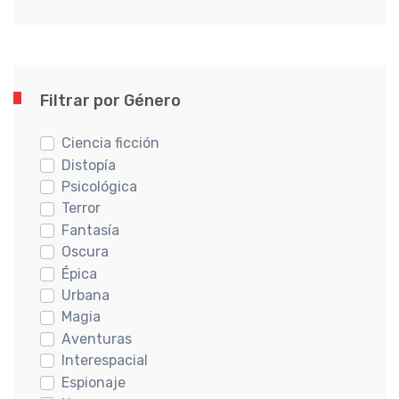
Filtrar por Género
Ciencia ficción
Distopía
Psicológica
Terror
Fantasía
Oscura
Épica
Urbana
Magia
Aventuras
Interespacial
Espionaje